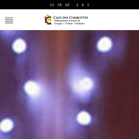
FR
DE
£
€
EN
$