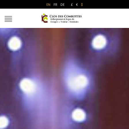
FR
DE
£
€
EN
$