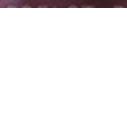
LA SALLE « VERRIÈRE » :
Mariages ; Anniversaires ; ou Arbre de Noël pour les
Entreprises
Entièrement repensée pour vos fêtes de famille et vos
événements d’entreprise. Une salle toute neuve et adaptable
pour chaque moment de votre vie.
Une luminosité exceptionnelle et deux grandes terrasses que
vous pourrez choisir à votre gré suivant votre besoin de soleil
ou de fraîcheur à chaque heure de votre manifestation !